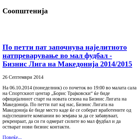
Соопштенија
По петти пат започнува најелитното
натпреварување во мал фудбал -
Бизнис Лига на Македонија 2014/2015
26 Септември 2014
На 06.10.2014 (понеделник) со почеток во 19:00 во малата сала
на Спортскиот центар „Борис Трајковски“ ќе биде
официјалниот старт на новата сезона на Бизнис Лигата на
Македонија. По петти пат кај нас, Бизнис Лигата на
Македонија ќе биде место каде ќе се соберат вработените од
најуспешните компании во земјава за да се забавуваат,
рекреираат, да си ги одмерат силите во мал фудбал и да
остварат нови бизнис контакти.
Повеќе...