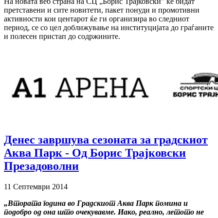
На новата веб страна на СЦ „Борис Трајковски" ќе бидат
претставени и сите новитети, пакет понуди и промотивни
активности кои центарот ќе ги организира во следниот
период, се со цел доближување на институцијата до граѓаните
и полесен пристап до содржините.
Денес завршува сезоната за градскиот
Аква Парк - Од Борис Трајковски
Презадоволни
11 Септември 2014
„Втората година во Градскиот Аква Парк помина и
подобро од она што очекувавме. Иако, реално, летото не