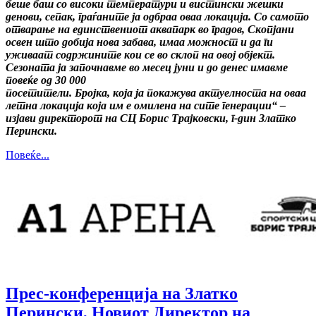
беше баш со високи температури и вистински жешки
денови, сепак, граѓаните ја одбраа оваа локација. Со самото
отварање на единствениот аквапарк во градов, Скопјани
освен што добија нова забава, имаа можност и да ги
уживаат содржините кои се во склоп на овој објект.
Сезоната ја започнавме во месец јуни и до денес имавме
повеќе од 30 000
посетители. Бројка, која ја покажува актуелноста на оваа
летна локација која им е омилена на сите генерации“ –
изјави директорот на СЦ Борис Трајковски, г-дин Златко
Перински.
Повеќе...
Прес-конференција на Златко
Перински, Новиот Директор на