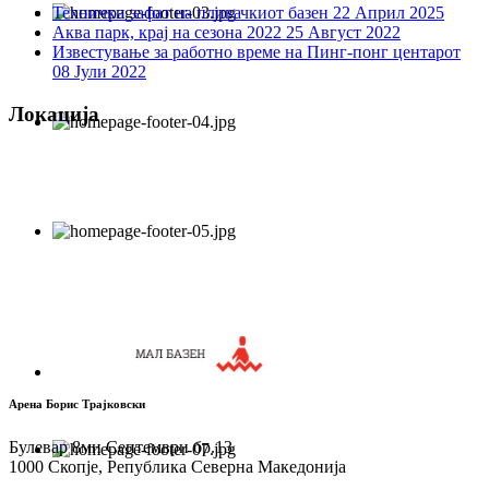
Технички зафат на пливачкиот базен
22 Април 2025
Аква парк, крај на сезона 2022
25 Август 2022
Известување за работно време на Пинг-понг центарот
08 Јули 2022
Локација
Арена Борис Трајковски
Булевар 8ми Септември бр.13
1000 Скопје, Република Северна Македонија