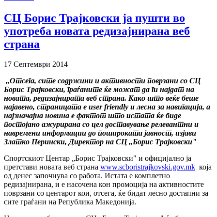
СЦ Борис Трајковски ја пушти во
употреба новата редизајнирана веб
страна
17 Септември 2014
„Отсега, сите содржини и активности поврзани со СЦ
Борис Трајковски, граѓаните ќе можат да ги најдат на
новата, редизајнирата веб страна. Како што веќе беше
најавено, страницата е user friendly и лесна за навигација, а
најзначајна новина е фактот што истата ќе биде
постојано ажурирана со цел доставување релевантни и
навремени информации до пошироката јавност, изјави
Златко Перински, Директор на СЦ „Борис Трајковски"
Спортскиот Центар „Борис Трајковски" и официјално ја
претстави новата веб страна
www.scboristrajkovski.gov.mk
која
од денес започнува со работа. Истата е комплетно
редизајнирана, и е насочена кон промоција на активностите
поврзани со центарот кои, отсега, ќе бидат лесно достапни за
сите граѓани на Република Македонија.