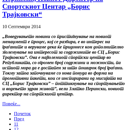
Спортскиот Центар „Борис
Трајковски“
10 Септември 2014
„Воведувањето новини со пристигнување на новиот
менаџмент е процес, кој се разбира, е во интерес на
граѓаните и веруваме дека ќе придонесе кон дополнително
зголемување на интересот за содржините во СЦ „Борис
Трајковски”. Ова е најголемиот спортски центар во
Републиката, со огромен број содржини и можности, па
истиот мора да е достапен за што поширок број граѓани.
Токму затоа започнуваме со нова понуда во форма на
промотивни пакети, кои се инспирирани од мисијата на
СЦ „Борис Трајковски” – поттикнување на спортувањето
и водењето здрав живот”, вели Златко Перински, новиот
директор на спортскиот центар.
Повеќе...
Почеток
Пред
11
12