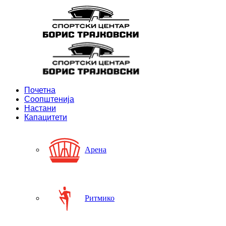
Почетна
Соопштенија
Настани
Капацитети
Арена
Ритмико