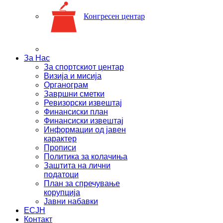
Конгресен центар
За Нас
За спортскиот центар
Визија и мисија
Органограм
Завршни сметки
Ревизорски извештај
Финансиски план
Финансиски извештај
Информации од јавен
карактер
Прописи
Политика за колачиња
Заштита на лични
податоци
План за спречување
корупција
Јавни набавки
ЕСЈН
Контакт