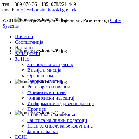
тел: +389 076 361-185; 078/221-449
email:
info@scboristrajkovski.gov.mk
©2018-2026 Арена Борис Трајковски. Развиено од
Cube
Systems
Почетна
Соопштенија
Настани
Капацитети
За Нас
За спортскиот центар
Визија и мисија
Органограм
Завршни сметки
Ревизорски извештај
Финансиски план
Финансиски извештај
Информации од јавен карактер
Прописи
Политика за колачиња
Заштита на лични податоци
План за спречување корупција
Јавни набавки
ЕСЈН