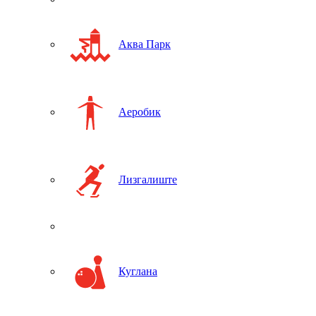
Аква Парк
Аеробик
Лизгалиште
Куглана