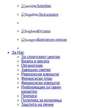
Аеробик
Лизгалиште
Куглана
Конгресен центар
За Нас
За спортскиот центар
Визија и мисија
Органограм
Завршни сметки
Ревизорски извештај
Финансиски план
Финансиски извештај
Информации од јавен
карактер
Прописи
Политика за колачиња
Заштита на лични