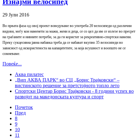
Изнајми велосипед
29 Јули 2016
Во првата фаза од овој проект воведуваме во употреба 20 велосипеди од различни
видови, меѓу кои наменети за мажи, жени и деца, се со цел да им се излезе во пресрет
на граѓаните и нивните потреби, за да ги користат за рекреативно-спортски намени.
Преку сукцесивна јавна набавка треба да се набават вкупно 35 велосипеди во
зависност од искористеноста на капацитетите, за која всушност и воопшто не се
сомневаме.
Повеќе...
Аква пилатес
„Вип АКВА ПАРК“ во СЦ „Борис Трајковски“ –
вистинското решение за претстојното топло лето
Спортски Центар Борис Трајковски - 8 години успех во
развојот на македонската култура и спорт
Почеток
Пред
8
9
10
11