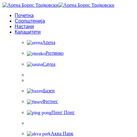
Почетна
Соопштенија
Настани
Капацитети
Арена
Ритмико
Сауна
Базен
Фитнес
Пинг Понг
Аква Парк