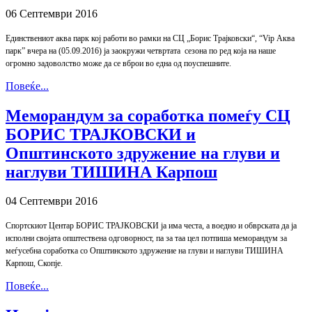
06 Септември 2016
Единствениот аква парк кој работи во рамки на СЦ „Борис Трајковски“, “Vip Аква
парк” вчера на (05.09.2016) ја заокружи четвртата сезона по ред која на наше
огромно задоволство може да се вброи во една од поуспешните.
Повеќе...
Меморандум за соработка помеѓу СЦ
БОРИС ТРАЈКОВСКИ и
Општинското здружение на глуви и
наглуви ТИШИНА Карпош
04 Септември 2016
Спортскиот Центар БОРИС ТРАЈКОВСКИ ја има честа, а воедно и обврската да ја
исполни својата општествена одговорност, па за таа цел потпиша меморандум за
меѓусебна соработка со Општинското здружение на глуви и наглуви ТИШИНА
Карпош, Скопје.
Повеќе...