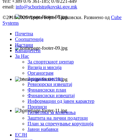
тел: +389 076 361-185; 078/221-449
email:
info@scboristrajkovski.gov.mk
©2018-2026 Арена Борис Трајковски. Развиено од
Cube
Systems
Почетна
Соопштенија
Настани
Капацитети
За Нас
За спортскиот центар
Визија и мисија
Органограм
Завршни сметки
Ревизорски извештај
Финансиски план
Финансиски извештај
Информации од јавен карактер
Прописи
Политика за колачиња
Заштита на лични податоци
План за спречување корупција
Јавни набавки
ЕСЈН