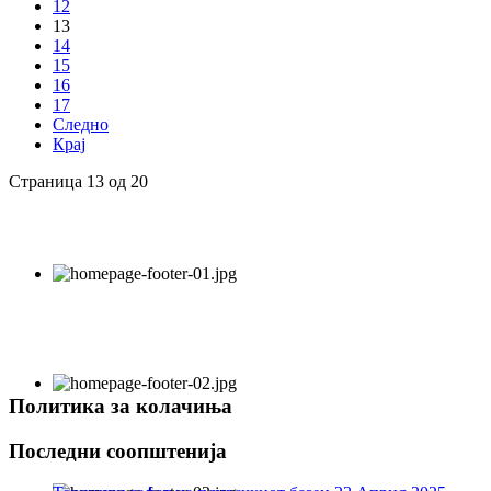
12
13
14
15
16
17
Следно
Крај
Страница 13 од 20
Политика за колачиња
Последни соопштенија