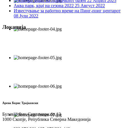
Технички зафат на пливачкиот базен
22 Април 2025
Аква парк, крај на сезона 2022
25 Август 2022
Известување за работно време на Пинг-понг центарот
08 Јули 2022
Локација
Арена Борис Трајковски
Булевар 8ми Септември бр.13
1000 Скопје, Република Северна Македонија