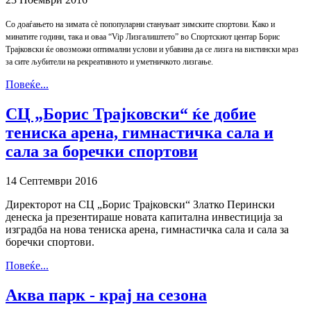
Со доаѓањето на зимата сè попопуларни стануваат зимските спортови. Како и
минатите години, така и оваа “Vip Лизгалиштето” во Спортскиот центар Борис
Трајковски ќе овозможи оптимални услови и убавина да се лизга на вистински мраз
за сите љубители на рекреативното и уметничкото лизгање.
Повеќе...
СЦ „Борис Трајковски“ ќе добие
тениска арена, гимнастичка сала и
сала за боречки спортови
14 Септември 2016
Директорот на СЦ „Борис Трајковски“ Златко Перински
денеска ја презентираше новата капитална инвестиција за
изградба на нова тениска арена, гимнастичка сала и сала за
боречки спортови.
Повеќе...
Аква парк - крај на сезона