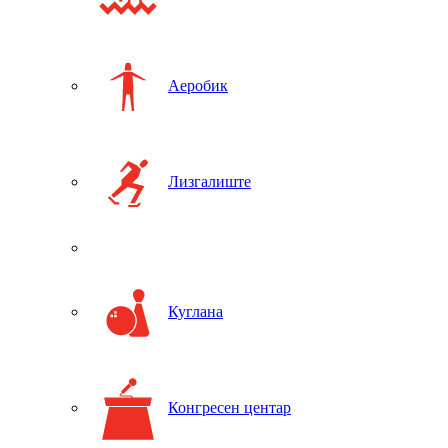
Аеробик
Лизгалиште
Куглана
Конгресен центар