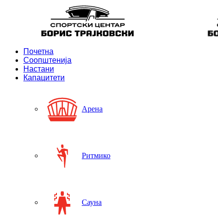
Почетна
Соопштенија
Настани
Капацитети
Арена
Ритмико
Сауна