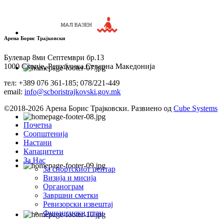
Арена Борис Трајковски
Булевар 8ми Септември бр.13
1000 Скопје, Република Северна Македонија
тел: +389 076 361-185; 078/221-449
email:
info@scboristrajkovski.gov.mk
©2018-2026 Арена Борис Трајковски. Развиено од
Cube Systems
Почетна
Соопштенија
Настани
Капацитети
За Нас
За спортскиот центар
Визија и мисија
Органограм
Завршни сметки
Ревизорски извештај
Финансиски план