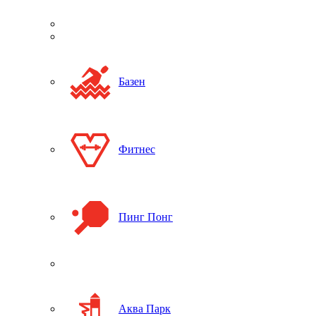
Базен
Фитнес
Пинг Понг
Аква Парк