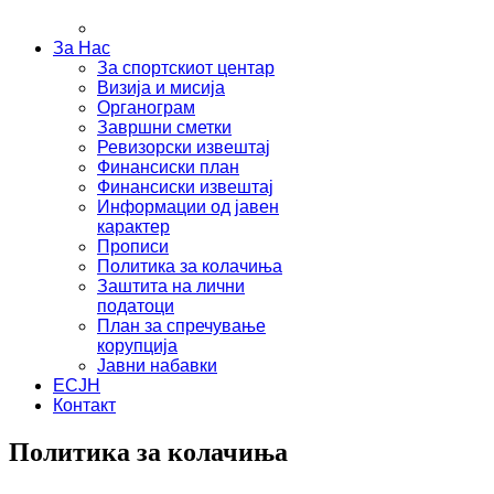
За Нас
За спортскиот центар
Визија и мисија
Органограм
Завршни сметки
Ревизорски извештај
Финансиски план
Финансиски извештај
Информации од јавен
карактер
Прописи
Политика за колачиња
Заштита на лични
податоци
План за спречување
корупција
Јавни набавки
ЕСЈН
Контакт
Политика за колачиња