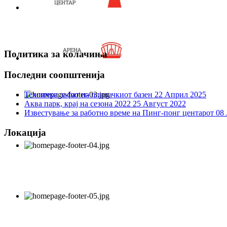
Политика за колачиња
Последни соопштенија
Технички зафат на пливачкиот базен
22 Април 2025
Аква парк, крај на сезона 2022
25 Август 2022
Известување за работно време на Пинг-понг центарот
08 
Локација