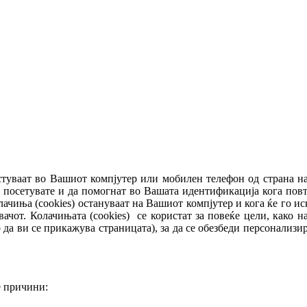
естуваат во Вашиот компјутер или мобилен телефон од страна н
 посетувате и да помогнат во Вашата идентификација кога повт
ачиња (cookies) остануваат на Вашиот компјутер и кога ќе го иск
ачот. Колачињата (cookies) се користат за повеќе цели, како 
 да ви се прикажува страницата), за да се обезбеди персонализи
е причини: