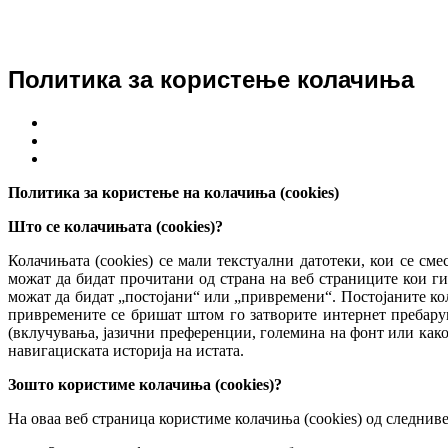
Политика за користење колачиња
Политика за користење на колачиња (cookies)
Што се колачињата (cookies)?
Колачињата (cookies) се мали текстуални датотеки, кои се см
можат да бидат прочитани од страна на веб страниците кои ги
можат да бидат „постојани“ или „привремени“. Постојаните кол
привремените се бришат штом го затворите интернет пребарув
(вклучувања, јазични преференции, големина на фонт или како
навигациската историја на истата.
Зошто користиме колачиња (cookies)?
На оваа веб страница користиме колачиња (cookies) од следнив