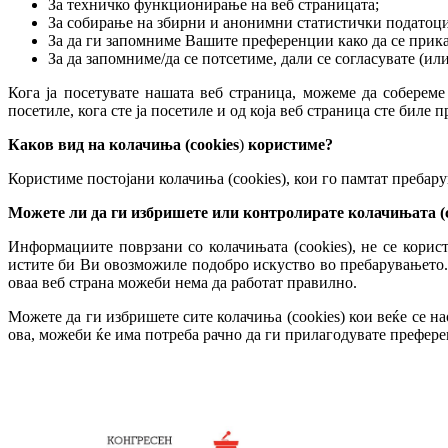
За техничко функционирање на веб страницата;
За собирање на збирни и анонимни статистички податоци
За да ги запомниме Вашите преференции како да се прика
За да запомниме/да се потсетиме, дали се согласувате (ил
Кога ја посетувате нашата веб страница, можеме да собереме
посетиле, кога сте ја посетиле и од која веб страница сте биле 
Каков вид на колачиња (cookies
)
користиме?
Користиме постојани колачиња (cookies), кои го памтат пребарув
Можете ли да ги избришете или контролирате колачињата (c
Информациите поврзани со колачињата (cookies), не се корис
истите би Ви овозможиле подобро искуство во пребарувањето. 
оваа веб страна можеби нема да работат правилно.
Можете да ги избришете сите колачиња (cookies) кои веќе се н
ова, можеби ќе има потреба рачно да ги прилагодувате преферен