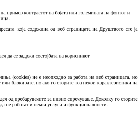
на пример контрастот на бојата или големината на фонтот и
ница.
ресата, која содржина од веб страницата на Друштвото сте ја
ел да се задржи состојбата на корисникот.
ња (cookies) не е неопходно за работа на веб страницата, но
или блокирате, но ако го сторите тоа некои карактеристики на
 дел од пребарувачите за нивно спречување. Доколку го сторите
е да не работат и некои услуги и функционалности.