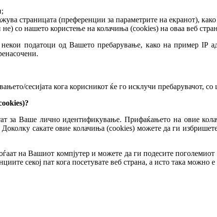
;
жува страницата (преференции за параметрите на екранот), како 
и не) со нашето користење на колачиња (cookies) на оваа веб стра
 некои податоци од Вашето пребарување, како на пример IP ад
пренасочени.
ањето/сесијата кога корисникот ќе го исклучи пребарувачот, со ц
ookies)?
тат за Ваше лично идентификување. Прифаќањето на овие колачи
Доколку сакате овие колачиња (cookies) можете да ги избришете 
аоѓаат на Вашиот компјутер и можете да ги подесите поголемиот
циите секој пат кога посетувате веб страна, а исто така можно 