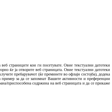
а веб страниците кои ги посетувате. Овие текстуални датотеки
орно ќе ја отворите веб страницата. Овие текстуални датотеки
лучите пребарувачот (ќе преминете во офлајн состојба), додека
на пример за да се запомнат Вашите активности и преференции
рана/приспособена содржина на веб страницата и да се прикаже