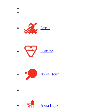
Базен
Фитнес
Пинг Понг
Аква Парк