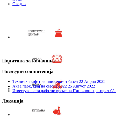
Следно
Политика за колачиња
Последни соопштенија
Технички зафат на пливачкиот базен
22 Април 2025
Аква парк, крај на сезона 2022
25 Август 2022
Известување за работно време на Пинг-понг центарот
08 
Локација