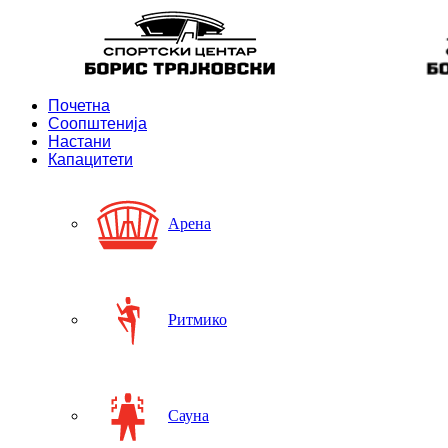
Почетна
Соопштенија
Настани
Капацитети
Арена
Ритмико
Сауна