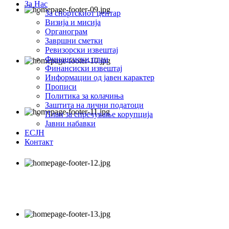
За Нас
За спортскиот центар
Визија и мисија
Органограм
Завршни сметки
Ревизорски извештај
Финансиски план
Финансиски извештај
Информации од јавен карактер
Прописи
Политика за колачиња
Заштита на лични податоци
План за спречување корупција
Јавни набавки
ЕСЈН
Контакт