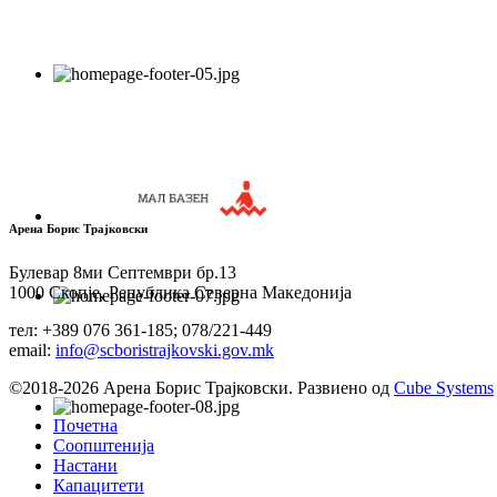
Арена Борис Трајковски
Булевар 8ми Септември бр.13
1000 Скопје, Република Северна Македонија
тел: +389 076 361-185; 078/221-449
email:
info@scboristrajkovski.gov.mk
©2018-2026 Арена Борис Трајковски. Развиено од
Cube Systems
Почетна
Соопштенија
Настани
Капацитети