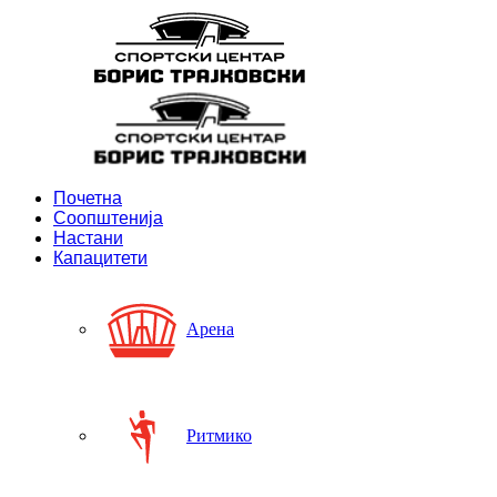
Почетна
Соопштенија
Настани
Капацитети
Арена
Ритмико