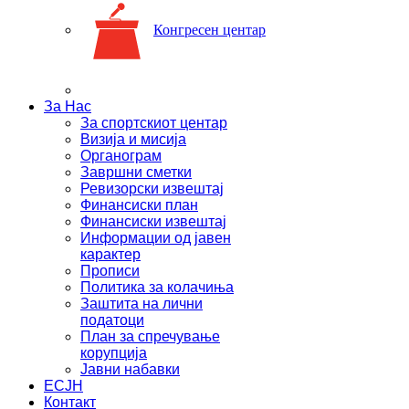
Конгресен центар
За Нас
За спортскиот центар
Визија и мисија
Органограм
Завршни сметки
Ревизорски извештај
Финансиски план
Финансиски извештај
Информации од јавен
карактер
Прописи
Политика за колачиња
Заштита на лични
податоци
План за спречување
корупција
Јавни набавки
ЕСЈН
Контакт