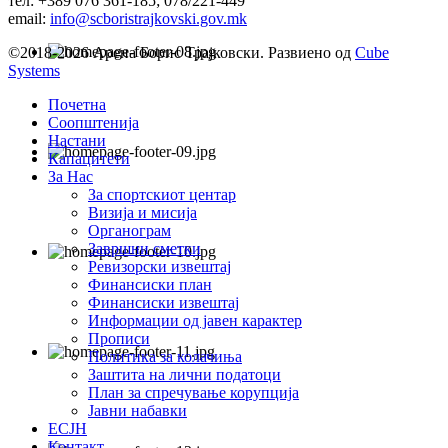
тел: +389 076 361-185; 078/221-449
email:
info@scboristrajkovski.gov.mk
©2018-2026 Арена Борис Трајковски. Развиено од
Cube
Systems
Почетна
Соопштенија
Настани
Капацитети
За Нас
За спортскиот центар
Визија и мисија
Органограм
Завршни сметки
Ревизорски извештај
Финансиски план
Финансиски извештај
Информации од јавен карактер
Прописи
Политика за колачиња
Заштита на лични податоци
План за спречување корупција
Јавни набавки
ЕСЈН
Контакт