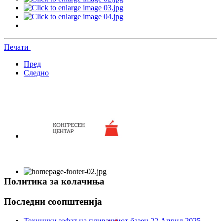
Печати
Пред
Следно
Политика за колачиња
Последни соопштенија
Технички зафат на пливачкиот базен
22 Април 2025