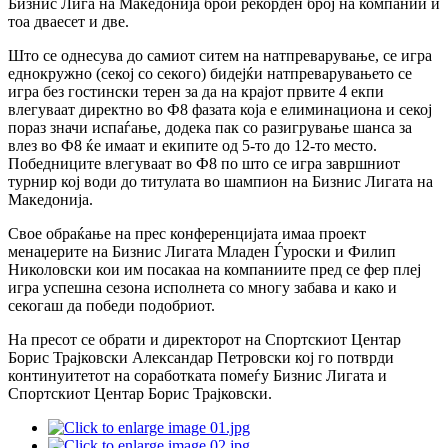
Бизнис Лига на Македонија брои рекорден број на компании и
тоа дваесет и две.
Што се однесува до самиот ситем на натпреварување, се игра
еднокружно (секој со секого) бидејќи натпреварувањето се
игра без гостински терен за да на крајот првите 4 екпи
влегуваат директно во Ф8 фазата која е елиминациона и секој
пораз значи испаѓање, додека пак со разигрување шанса за
влез во Ф8 ќе имаат и екипите од 5-то до 12-то место.
Победниците влегуваат во Ф8 по што се игра завршниот
турнир кој води до титулата во шампион на Бизнис Лигата на
Македонија.
Свое обраќање на прес конференцијата имаа проект
менаџерите на Бизнис Лигата Младен Ѓуроски и Филип
Николовски кои им посакаа на компаниите пред се фер плеј
игра успешна сезона исполнета со многу забава и како и
секогаш да победи подобриот.
На пресот се обрати и директорот на Спортскиот Центар
Борис Трајковски Александар Петровски кој го потврди
континуитетот на соработката помеѓу Бизнис Лигата и
Спортскиот Центар Борис Трајковски.