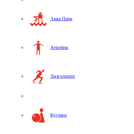
Аква Парк
Аеробик
Лизгалиште
Куглана