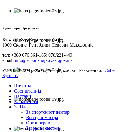
Арена Борис Трајковски
Булевар 8ми Септември бр.13
1000 Скопје, Република Северна Македонија
тел: +389 076 361-185; 078/221-449
email:
info@scboristrajkovski.gov.mk
©2018-2026 Арена Борис Трајковски. Развиено од
Cube
Systems
Почетна
Соопштенија
Настани
Капацитети
За Нас
За спортскиот центар
Визија и мисија
Органограм
Завршни сметки