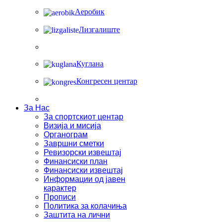
Аеробик
Лизгалиште
Куглана
Конгресен центар
За Нас
За спортскиот центар
Визија и мисија
Органограм
Завршни сметки
Ревизорски извештај
Финансиски план
Финансиски извештај
Информации од јавен
карактер
Прописи
Политика за колачиња
Заштита на лични