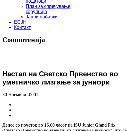
податоци
План за спречување
корупција
Јавни набавки
ЕСЈН
Контакт
Соопштенија
Настап на Светско Првенство во
уметничко лизгање за јуниори
30 Ноември -0001
Денес со почеток во 16.00 часот на ISU Junior Grand Prix
(Светско Првенство во ументичко лизгање за јуниори) што се