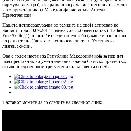
одржува во Загреб, со кратка програма во категоријата - жени
како претставник од Македонија настапува Ангела
Прилепчанска.
Нашата натпреварувачка во рамките на овој натпревар ќе
настапи и на 30.09.2017 година со Слободен состав ("Ladies
Free Skating") по што ќе следи конечно бодување и рангирање
во рамките на Светската Јуниорска листа за Уметничко
лизгање-жени.
Ова е голем настан за Република Македонија која за прв пат
има преставник во уметничко лизгање на Светско првенство,
откако пред неполни три месеци стана членка на ISU.
Настанот можете да го следите на следниот линк: