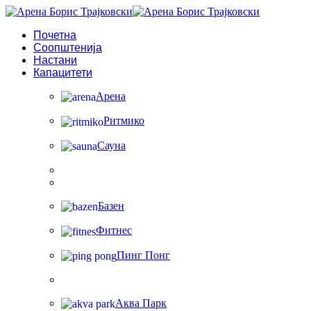
Почетна
Соопштенија
Настани
Капацитети
Арена
Ритмико
Сауна
Базен
Фитнес
Пинг Понг
Аква Парк