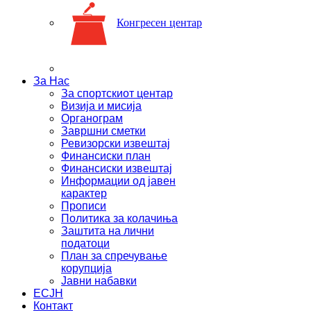
Конгресен центар
За Нас
За спортскиот центар
Визија и мисија
Органограм
Завршни сметки
Ревизорски извештај
Финансиски план
Финансиски извештај
Информации од јавен
карактер
Прописи
Политика за колачиња
Заштита на лични
податоци
План за спречување
корупција
Јавни набавки
ЕСЈН
Контакт