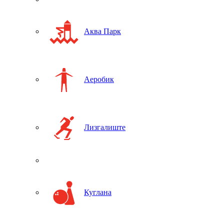
Аква Парк
Аеробик
Лизгалиште
Куглана