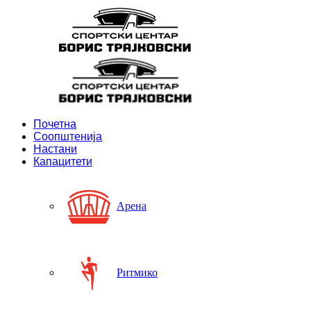
Почетна
Соопштенија
Настани
Капацитети
Арена
Ритмико