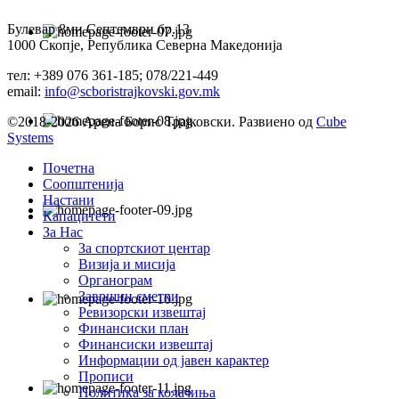
Булевар 8ми Септември бр.13
1000 Скопје, Република Северна Македонија
тел: +389 076 361-185; 078/221-449
email:
info@scboristrajkovski.gov.mk
©2018-2026 Арена Борис Трајковски. Развиено од
Cube
Systems
Почетна
Соопштенија
Настани
Капацитети
За Нас
За спортскиот центар
Визија и мисија
Органограм
Завршни сметки
Ревизорски извештај
Финансиски план
Финансиски извештај
Информации од јавен карактер
Прописи
Политика за колачиња