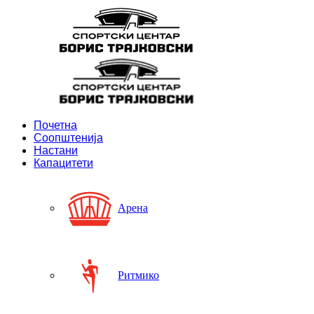
Почетна
Соопштенија
Настани
Капацитети
Арена
Ритмико