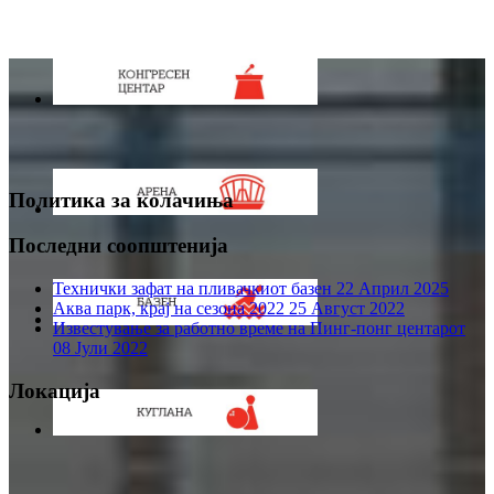
Политика за колачиња
Последни соопштенија
Технички зафат на пливачкиот базен
22 Април 2025
Аква парк, крај на сезона 2022
25 Август 2022
Известување за работно време на Пинг-понг центарот
08 Јули 2022
Локација