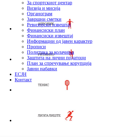
За спортскиот центар
Визија и мисија
Органограм
Завршни сметки
Ревизорски извештај
Финансиски план
Финансиски извештај
Информации од јавен карактер
Прописи
Политика за колачиња
Заштита на лични податоци
План за спречување корупција
Јавни набавки
ЕСЈН
Контакт