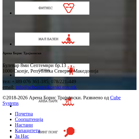
Арена Борис Трајковски
Булевар 8ми Септември бр.13
1000 Скопје, Република Северна Македонија
тел: +389 076 361-185; 078/221-449
email:
info@scboristrajkovski.gov.mk
©2018-2026 Арена Борис Трајковски. Развиено од
Cube
Systems
Почетна
Соопштенија
Настани
Капацитети
За Нас