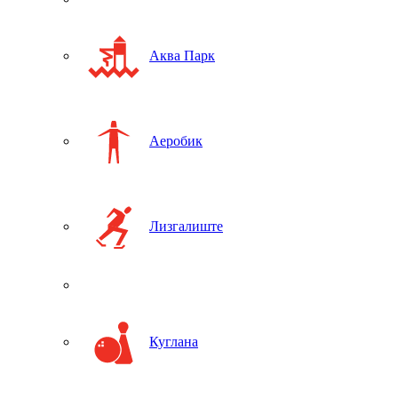
Аква Парк
Аеробик
Лизгалиште
Куглана