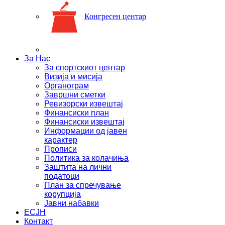
Конгресен центар
За Нас
За спортскиот центар
Визија и мисија
Органограм
Завршни сметки
Ревизорски извештај
Финансиски план
Финансиски извештај
Информации од јавен
карактер
Прописи
Политика за колачиња
Заштита на лични
податоци
План за спречување
корупција
Јавни набавки
ЕСЈН
Контакт