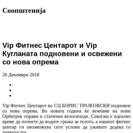
Соопштенија
Vip Фитнес Центарот и Vip
Кугланата подновени и освежени
со нова опрема
26 Декември 2018
Vip Фитнес Центарот во СЦ БОРИС ТРАЈКОВСКИ подновен
со нова опрема. Во новата година ќе вежбаме на нови
Орбитрек справи и статични велосипеди. Секогаш е идеално
време да почнете да водите грижа за телото, а нашиот фитнес
центар ги овозможува сите услови да уживате додека го
правите тоа.