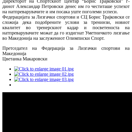
Директорот на Спортскиот Центар “Борис Трајковски” г-
динот Александар Петровски денес им го честиташе успехот
на натпреварувачите и им посака уште поголеми успеси.
Федерацијата за Лизгачки спортови и СЦ Борис Трајковски се
сложија дека подобрените услови за тренинзи, новиот
квалитет во тренерскиот кадар и посветеноста на
натпреварувачите можат да го издигнат Уметничкото лизгање
во Македонија на заслужениот Олимписки Спорт.
Претседател на Федерација за Лизгачки спортови на
Македонија
Цветанка Макаровски