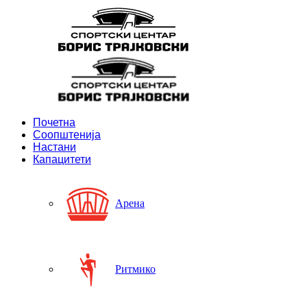
Почетна
Соопштенија
Настани
Капацитети
Арена
Ритмико