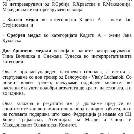
50 натпреварувачи од Р.Србија, Р.Хрватска и Р.Македонија,
Македонските натпреварувачи освоија:
-
Златен медал
во категоријата Кадети А – мажи Јан
Стојановски и
-
Сребрен медал
во категоријата Кадети А – жени Јана
Куковска.
Две бронзени медали
освоија и нашите натпреварувачки:
Тина Вичишка и Снежана Тунеска во интерпретативните
категории.
Ова е прв меѓународен натпревар сезонава, а истата ја
стартувавме со нов тренер од Белорусија - Vitaly Luchanok. Со
новиот врвен тренер, очекуваме подобрен квалитет во
настапите и уште подобри резултати до крајот на сезоната, а и
во иднина.
Оваа заложба и резултати им ја должиме пред се на
спортистите кои во изминатиов период напорно работеа, но и
на големата поддршка што како Федерација ја имаме од СЦ
Борис Трајковски, Агенцијата за Млади и Спорт и
Македонскиот Олимписки Комитет.