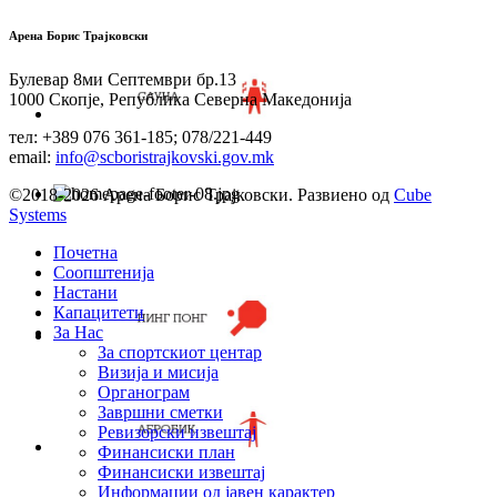
Арена Борис Трајковски
Булевар 8ми Септември бр.13
1000 Скопје, Република Северна Македонија
тел: +389 076 361-185; 078/221-449
email:
info@scboristrajkovski.gov.mk
©2018-2026 Арена Борис Трајковски. Развиено од
Cube
Systems
Почетна
Соопштенија
Настани
Капацитети
За Нас
За спортскиот центар
Визија и мисија
Органограм
Завршни сметки
Ревизорски извештај
Финансиски план
Финансиски извештај
Информации од јавен карактер