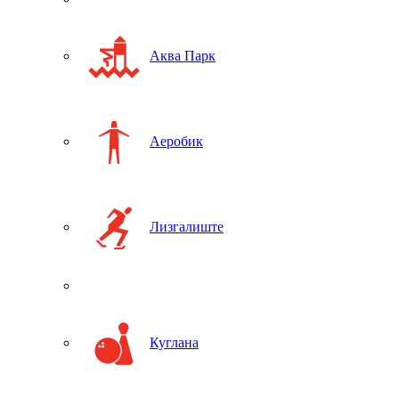
Аква Парк
Аеробик
Лизгалиште
Куглана