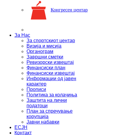
Конгресен центар
За Нас
За спортскиот центар
Визија и мисија
Органограм
Завршни сметки
Ревизорски извештај
Финансиски план
Финансиски извештај
Информации од јавен
карактер
Прописи
Политика за колачиња
Заштита на лични
податоци
План за спречување
корупција
Јавни набавки
ЕСЈН
Контакт