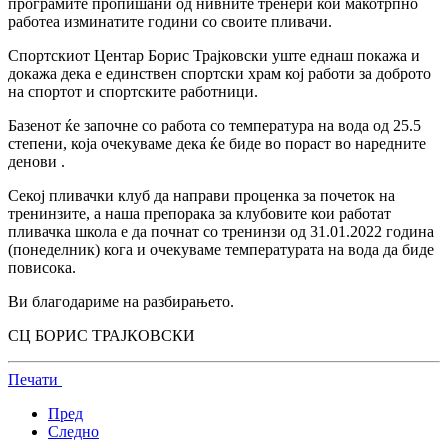
програмите пропишани од нивните тренери кои макотрпно
работеа изминатите години со своите пливачи.
Спортскиот Центар Борис Трајковски уште еднаш покажа и
докажа дека е единствен спортски храм кој работи за доброто
на спортот и спортските работници.
Базенот ќе започне со работа со температура на вода од 25.5
степени, која очекуваме дека ќе биде во пораст во наредните
денови .
Секој пливачки клуб да направи проценка за почеток на
тренинзите, а наша препорака за клубовите кои работат
пливачка школа е да почнат со тренинзи од 31.01.2022 година
(понеделник) кога и очекуваме температурата на вода да биде
повисока.
Ви благодариме на разбирањето.
СЦ БОРИС ТРАЈКОВСКИ
Печати
Пред
Следно