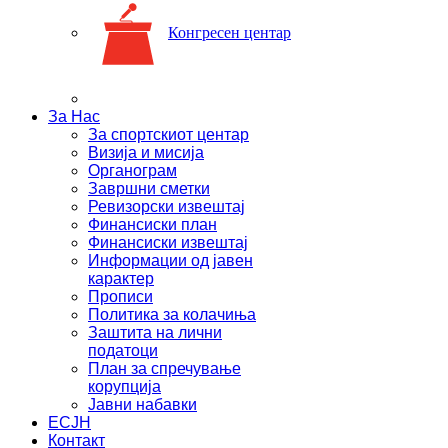
Конгресен центар
За Нас
За спортскиот центар
Визија и мисија
Органограм
Завршни сметки
Ревизорски извештај
Финансиски план
Финансиски извештај
Информации од јавен
карактер
Прописи
Политика за колачиња
Заштита на лични
податоци
План за спречување
корупција
Јавни набавки
ЕСЈН
Контакт