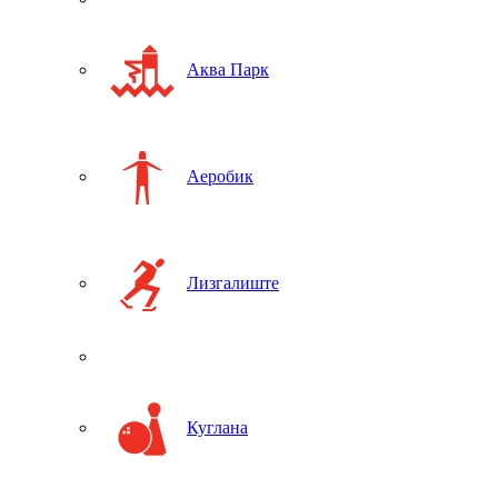
Аква Парк
Аеробик
Лизгалиште
Куглана