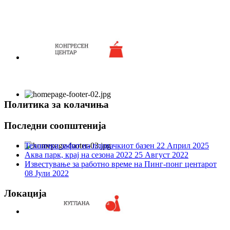
Политика за колачиња
Последни соопштенија
Технички зафат на пливачкиот базен
22 Април 2025
Аква парк, крај на сезона 2022
25 Август 2022
Известување за работно време на Пинг-понг центарот
08 Јули 2022
Локација