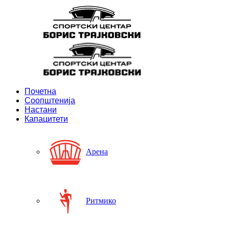
Почетна
Соопштенија
Настани
Капацитети
Арена
Ритмико