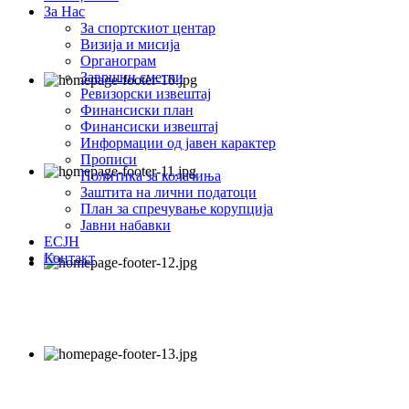
За Нас
За спортскиот центар
Визија и мисија
Органограм
Завршни сметки
Ревизорски извештај
Финансиски план
Финансиски извештај
Информации од јавен карактер
Прописи
Политика за колачиња
Заштита на лични податоци
План за спречување корупција
Јавни набавки
ЕСЈН
Контакт