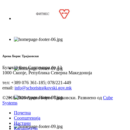
Арена Борис Трајковски
Булевар 8ми Септември бр.13
1000 Скопје, Република Северна Македонија
тел: +389 076 361-185; 078/221-449
email:
info@scboristrajkovski.gov.mk
©2018-2026 Арена Борис Трајковски. Развиено од
Cube
Systems
Почетна
Соопштенија
Настани
Капацитети