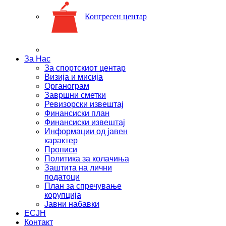
Конгресен центар
За Нас
За спортскиот центар
Визија и мисија
Органограм
Завршни сметки
Ревизорски извештај
Финансиски план
Финансиски извештај
Информации од јавен
карактер
Прописи
Политика за колачиња
Заштита на лични
податоци
План за спречување
корупција
Јавни набавки
ЕСЈН
Контакт