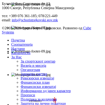
Булевар 8ми Септември бр.13
1000 Скопје, Република Северна Македонија
тел: +389 076 361-185; 078/221-449
email:
info@scboristrajkovski.gov.mk
©2018-2026 Арена Борис Трајковски. Развиено од
Cube
Systems
Почетна
Соопштенија
Настани
Капацитети
За Нас
За спортскиот центар
Визија и мисија
Органограм
Завршни сметки
Ревизорски извештај
Финансиски план
Финансиски извештај
Информации од јавен карактер
Прописи
Политика за колачиња
Заштита на лични податоци