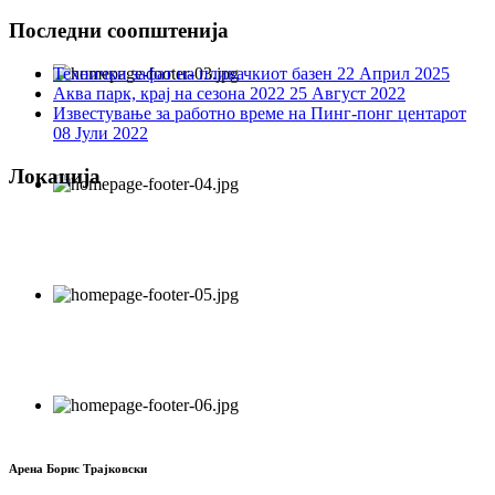
Последни соопштенија
Технички зафат на пливачкиот базен
22 Април 2025
Аква парк, крај на сезона 2022
25 Август 2022
Известување за работно време на Пинг-понг центарот
08 Јули 2022
Локација
Арена Борис Трајковски