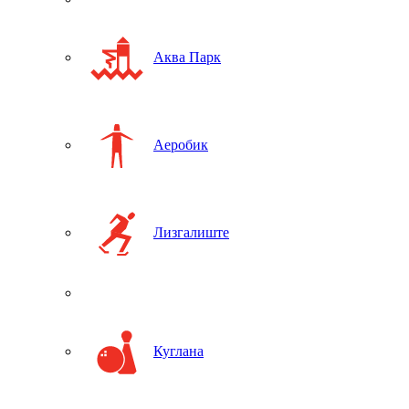
Аква Парк
Аеробик
Лизгалиште
Куглана