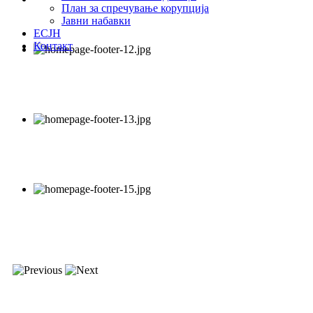
План за спречување корупција
Јавни набавки
ЕСЈН
Контакт