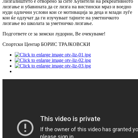
Лизгалиштето е отворено за сите љубители на рекреативното
лизгање и убавината да се лизга на вистински мраз и воедно
нуди одлични услови кои се мотивација за деца и млади луѓе
кои ќе одлучат да ги изучуваат тајните на уметничкото
лизгање во школата за уметничко лизгање.
Подгответе се за зимски лудории, Ве очекуваме!
Спортски Центар БОРИС ТРАЈКОВСКИ