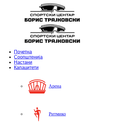
Почетна
Соопштенија
Настани
Капацитети
Арена
Ритмико