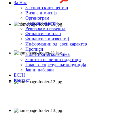
За Нас
За спортскиот центар
Визија и мисија
Органограм
Завршни сметки
Ревизорски извештај
Финансиски план
Финансиски извештај
Информации од јавен карактер
Прописи
Политика за колачиња
Заштита на лични податоци
План за спречување корупција
Јавни набавки
ЕСЈН
Контакт