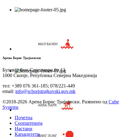
Арена Борис Трајковски
Булевар 8ми Септември бр.13
1000 Скопје, Република Северна Македонија
тел: +389 076 361-185; 078/221-449
email:
info@scboristrajkovski.gov.mk
©2018-2026 Арена Борис Трајковски. Развиено од
Cube
Systems
Почетна
Соопштенија
Настани
Капацитети