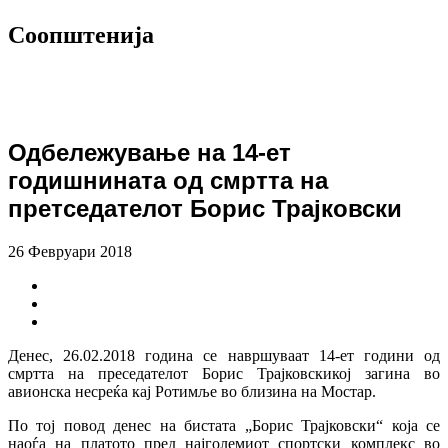
Соопштенија
Одбележување на 14-ет
годишнината од смртта на
претседателот Борис Трајковски
26 Февруари 2018
Денес, 26.02.2018 година се навршуваат 14-ет години од
смртта на преседателот Борис Трајковскикој загина во
авионска несреќа кај Ротимље во близина на Мостар.
По тој повод денес на бистата „Борис Трајковски“ која се
наоѓа на платото пред најголемиот спортски комплекс во