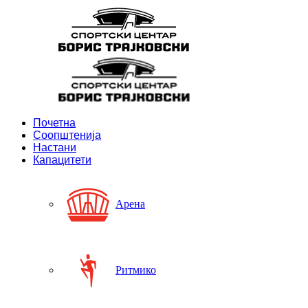
Почетна
Соопштенија
Настани
Капацитети
Арена
Ритмико