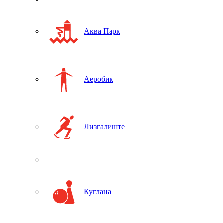
Аква Парк
Аеробик
Лизгалиште
Куглана