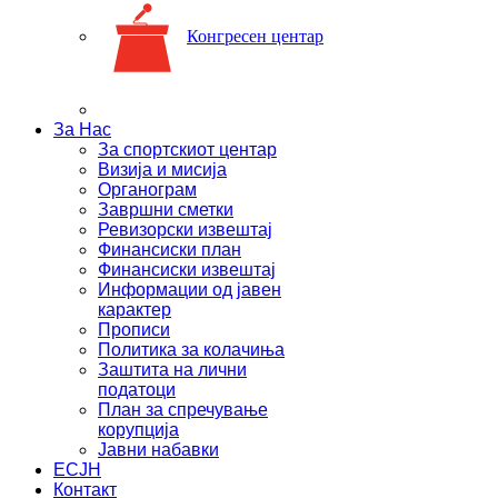
Конгресен центар
За Нас
За спортскиот центар
Визија и мисија
Органограм
Завршни сметки
Ревизорски извештај
Финансиски план
Финансиски извештај
Информации од јавен
карактер
Прописи
Политика за колачиња
Заштита на лични
податоци
План за спречување
корупција
Јавни набавки
ЕСЈН
Контакт