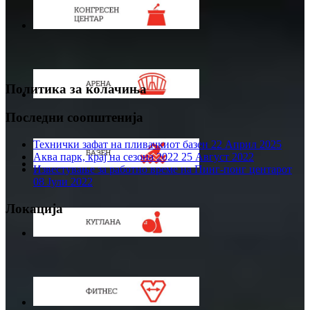
Политика за колачиња
Последни соопштенија
Технички зафат на пливачкиот базен
22 Април 2025
Аква парк, крај на сезона 2022
25 Август 2022
Известување за работно време на Пинг-понг центарот
08 Јули 2022
Локација