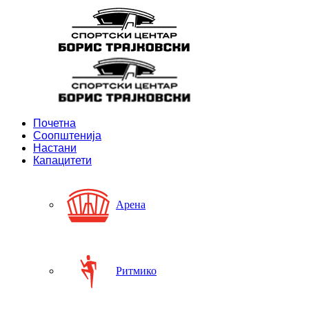
Почетна
Соопштенија
Настани
Капацитети
Арена
Ритмико