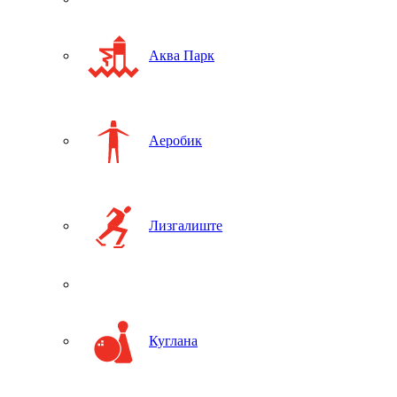
Аква Парк
Аеробик
Лизгалиште
Куглана