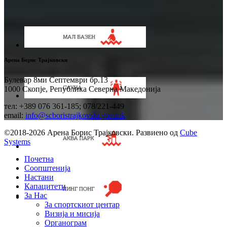
Арена Борис Трајковски
Булевар 8ми Септември бр.13
1000 Скопје, Република Северна Македонија
тел: +389 076 361-185; 078/221-449
email:
info@scboristrajkovski.gov.mk
©2018-2026 Арена Борис Трајковски. Развиено од
Cube
Systems
Почетна
Соопштенија
Настани
Капацитети
За Нас
За спортскиот центар
Визија и мисија
Органограм