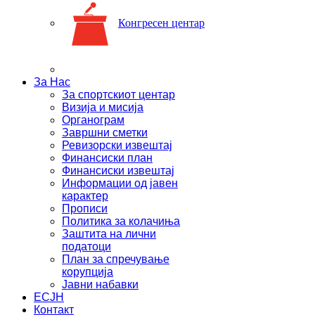
Конгресен центар
За Нас
За спортскиот центар
Визија и мисија
Органограм
Завршни сметки
Ревизорски извештај
Финансиски план
Финансиски извештај
Информации од јавен
карактер
Прописи
Политика за колачиња
Заштита на лични
податоци
План за спречување
корупција
Јавни набавки
ЕСЈН
Контакт