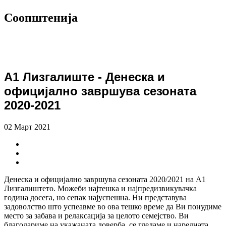
Соопштенија
А1 Лизгалиште - Денеска и
официјално завршува сезоната
2020-2021
02 Март 2021
Денеска и официјално завршува сезоната 2020/2021 на А1
Лизгалиштето. Можеби најтешка и најпредизвикувачка
година досега, но сепак најуспешна. Ни представува
задоволство што успеавме во ова тешко време да Ви понудиме
место за забава и релаксација за целото семејство. Ви
благодариме на укажаната доверба, се гледаме и наредната