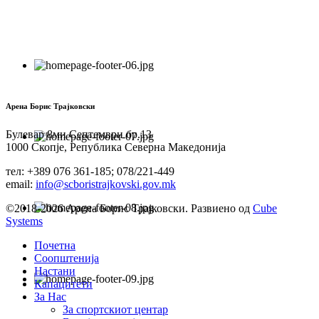
Арена Борис Трајковски
Булевар 8ми Септември бр.13
1000 Скопје, Република Северна Македонија
тел: +389 076 361-185; 078/221-449
email:
info@scboristrajkovski.gov.mk
©2018-2026 Арена Борис Трајковски. Развиено од
Cube
Systems
Почетна
Соопштенија
Настани
Капацитети
За Нас
За спортскиот центар