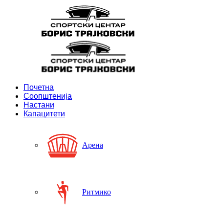
Почетна
Соопштенија
Настани
Капацитети
Арена
Ритмико