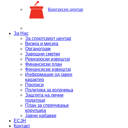
Конгресен центар
За Нас
За спортскиот центар
Визија и мисија
Органограм
Завршни сметки
Ревизорски извештај
Финансиски план
Финансиски извештај
Информации од јавен
карактер
Прописи
Политика за колачиња
Заштита на лични
податоци
План за спречување
корупција
Јавни набавки
ЕСЈН
Контакт