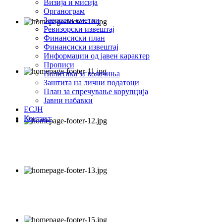
Визија и мисија
Органограм
Завршни сметки
Ревизорски извештај
Финансиски план
Финансиски извештај
Информации од јавен карактер
Прописи
Политика за колачиња
Заштита на лични податоци
План за спречување корупција
Јавни набавки
ЕСЈН
Контакт