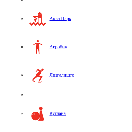
Аква Парк
Аеробик
Лизгалиште
Куглана