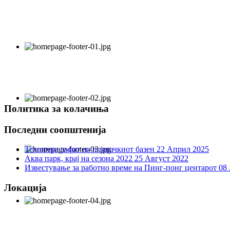
Политика за колачиња
Последни соопштенија
Технички зафат на пливачкиот базен
22 Април 2025
Аква парк, крај на сезона 2022
25 Август 2022
Известување за работно време на Пинг-понг центарот
08 
Локација