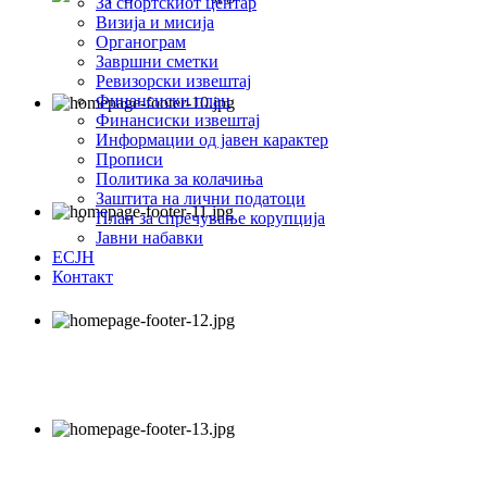
За спортскиот центар
Визија и мисија
Органограм
Завршни сметки
Ревизорски извештај
Финансиски план
Финансиски извештај
Информации од јавен карактер
Прописи
Политика за колачиња
Заштита на лични податоци
План за спречување корупција
Јавни набавки
ЕСЈН
Контакт