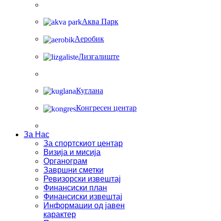
Аква Парк
Аеробик
Лизгалиште
Куглана
Конгресен центар
За Нас
За спортскиот центар
Визија и мисија
Органограм
Завршни сметки
Ревизорски извештај
Финансиски план
Финансиски извештај
Информации од јавен
карактер