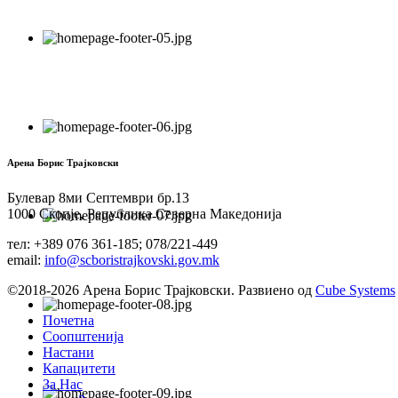
Арена Борис Трајковски
Булевар 8ми Септември бр.13
1000 Скопје, Република Северна Македонија
тел: +389 076 361-185; 078/221-449
email:
info@scboristrajkovski.gov.mk
©2018-2026 Арена Борис Трајковски. Развиено од
Cube Systems
Почетна
Соопштенија
Настани
Капацитети
За Нас