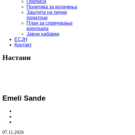
Прописи
Политика за колачиња
Заштита на лични
податоци
План за спречување
корупција
Јавни набавки
ЕСЈН
Контакт
Настани
Emeli Sande
07.11.2026