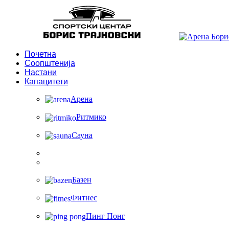
Почетна
Соопштенија
Настани
Капацитети
Арена
Ритмико
Сауна
Базен
Фитнес
Пинг Понг