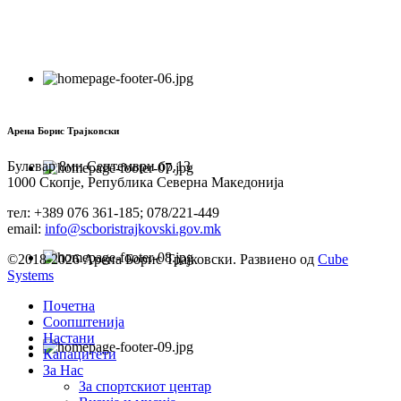
Арена Борис Трајковски
Булевар 8ми Септември бр.13
1000 Скопје, Република Северна Македонија
тел: +389 076 361-185; 078/221-449
email:
info@scboristrajkovski.gov.mk
©2018-2026 Арена Борис Трајковски. Развиено од
Cube
Systems
Почетна
Соопштенија
Настани
Капацитети
За Нас
За спортскиот центар