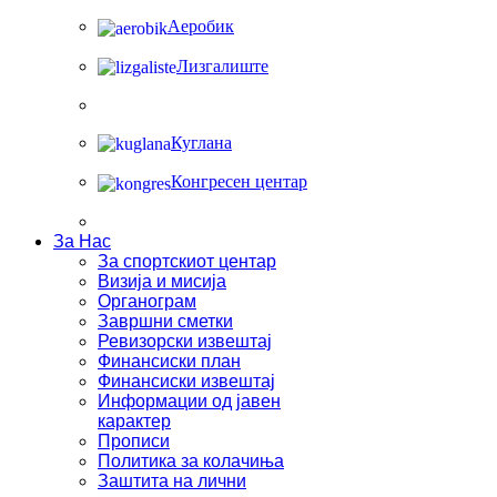
Аеробик
Лизгалиште
Куглана
Конгресен центар
За Нас
За спортскиот центар
Визија и мисија
Органограм
Завршни сметки
Ревизорски извештај
Финансиски план
Финансиски извештај
Информации од јавен
карактер
Прописи
Политика за колачиња
Заштита на лични