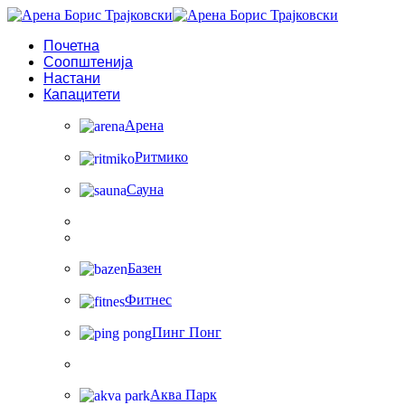
Почетна
Соопштенија
Настани
Капацитети
Арена
Ритмико
Сауна
Базен
Фитнес
Пинг Понг
Аква Парк