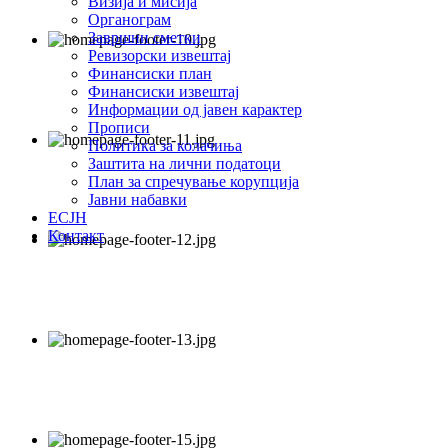
Визија и мисија
Органограм
Завршни сметки
Ревизорски извештај
Финансиски план
Финансиски извештај
Информации од јавен карактер
Прописи
Политика за колачиња
Заштита на лични податоци
План за спречување корупција
Јавни набавки
ЕСЈН
Контакт