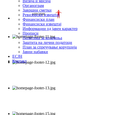
Визија и мисија
Органограм
Завршни сметки
Ревизорски извештај
Финансиски план
Финансиски извештај
Информации од јавен карактер
Прописи
Политика за колачиња
Заштита на лични податоци
План за спречување корупција
Јавни набавки
ЕСЈН
Контакт