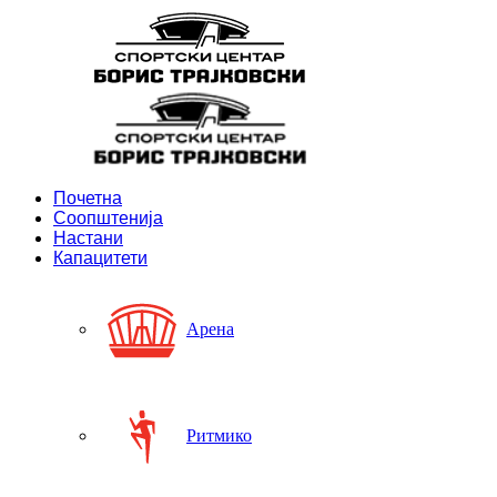
Почетна
Соопштенија
Настани
Капацитети
Арена
Ритмико