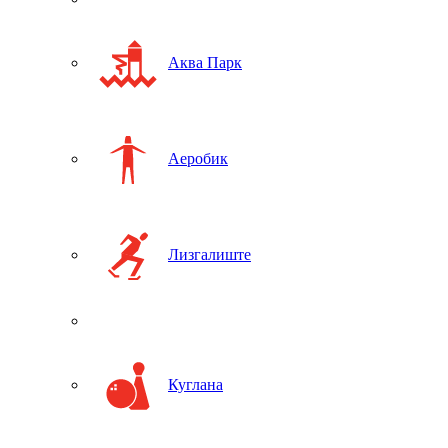
Аква Парк
Аеробик
Лизгалиште
Куглана