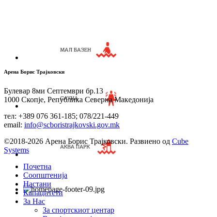
Арена Борис Трајковски
Булевар 8ми Септември бр.13
1000 Скопје, Република Северна Македонија
тел: +389 076 361-185; 078/221-449
email:
info@scboristrajkovski.gov.mk
©2018-2026 Арена Борис Трајковски. Развиено од
Cube
Systems
Почетна
Соопштенија
Настани
Капацитети
За Нас
За спортскиот центар