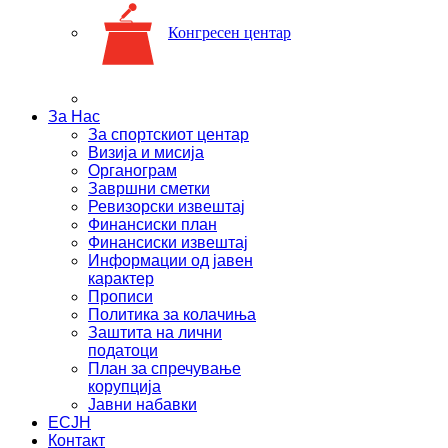
Конгресен центар
За Нас
За спортскиот центар
Визија и мисија
Органограм
Завршни сметки
Ревизорски извештај
Финансиски план
Финансиски извештај
Информации од јавен
карактер
Прописи
Политика за колачиња
Заштита на лични
податоци
План за спречување
корупција
Јавни набавки
ЕСЈН
Контакт