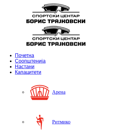
Почетна
Соопштенија
Настани
Капацитети
Арена
Ритмико