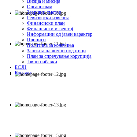
Визија и мисија
Органограм
Завршни сметки
Ревизорски извештај
Финансиски план
Финансиски извештај
Информации од јавен карактер
Прописи
Политика за колачиња
Заштита на лични податоци
План за спречување корупција
Јавни набавки
ЕСЈН
Контакт