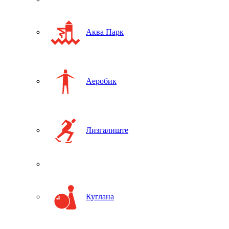
Аква Парк
Аеробик
Лизгалиште
Куглана