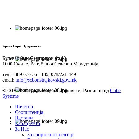
Арена Борис Трајковски
Булевар 8ми Септември бр.13
1000 Скопје, Република Северна Македонија
тел: +389 076 361-185; 078/221-449
email:
info@scboristrajkovski.gov.mk
©2018-2026 Арена Борис Трајковски. Развиено од
Cube
Systems
Почетна
Соопштенија
Настани
Капацитети
За Нас
За спортскиот центар