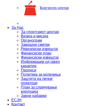
Конгресен центар
За Нас
За спортскиот центар
Визија и мисија
Органограм
Завршни сметки
Ревизорски извештај
Финансиски план
Финансиски извештај
Информации од јавен
карактер
Прописи
Политика за колачиња
Заштита на лични
податоци
План за спречување
корупција
Јавни набавки
ЕСЈН
Контакт