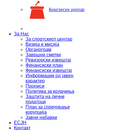
Конгресен центар
За Нас
За спортскиот центар
Визија и мисија
Органограм
Завршни сметки
Ревизорски извештај
Финансиски план
Финансиски извештај
Информации од јавен
карактер
Прописи
Политика за колачиња
Заштита на лични
податоци
План за спречување
корупција
Јавни набавки
ЕСЈН
Контакт