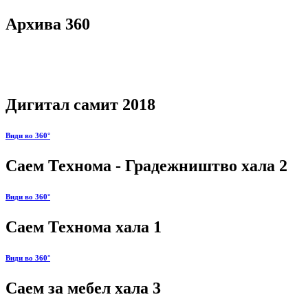
Архива 360
Дигитал самит 2018
Види во 360°
Саем Технома - Градежништво хала 2
Види во 360°
Саем Технома хала 1
Види во 360°
Саем за мебел хала 3