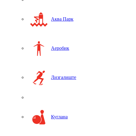
Аква Парк
Аеробик
Лизгалиште
Куглана