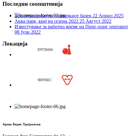
Последни соопштенија
Технички зафат на пливачкиот базен
22 Април 2025
Аква парк, крај на сезона 2022
25 Август 2022
Известување за работно време на Пинг-понг центарот
08 Јули 2022
Локација
Арена Борис Трајковски