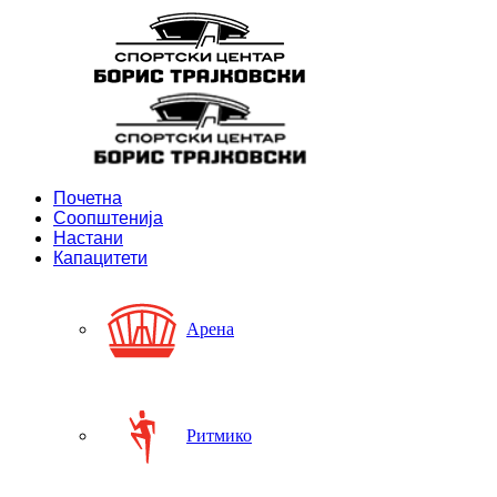
Почетна
Соопштенија
Настани
Капацитети
Арена
Ритмико