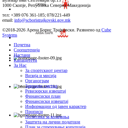
Булевар 8ми Септември бр.13
1000 Скопје, Република Северна Македонија
тел: +389 076 361-185; 078/221-449
email:
info@scboristrajkovski.gov.mk
©2018-2026 Арена Борис Трајковски. Развиено од
Cube
Systems
Почетна
Соопштенија
Настани
Капацитети
За Нас
За спортскиот центар
Визија и мисија
Органограм
Завршни сметки
Ревизорски извештај
Финансиски план
Финансиски извештај
Информации од јавен карактер
Прописи
Политика за колачиња
Заштита на лични податоци
План за спречување корупција