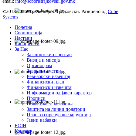
email:
info@scboristrajkovski.gov.mk
©2018-2026 Арена Борис Трајковски. Развиено од
Cube
Systems
Почетна
Соопштенија
Настани
Капацитети
За Нас
За спортскиот центар
Визија и мисија
Органограм
Завршни сметки
Ревизорски извештај
Финансиски план
Финансиски извештај
Информации од јавен карактер
Прописи
Политика за колачиња
Заштита на лични податоци
План за спречување корупција
Јавни набавки
ЕСЈН
Контакт