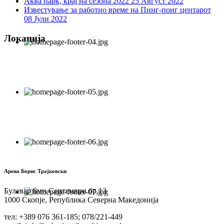
Аква парк, крај на сезона 2022
25 Август 2022
Известување за работно време на Пинг-понг центарот
08 Јули 2022
Локација
Арена Борис Трајковски
Булевар 8ми Септември бр.13
1000 Скопје, Република Северна Македонија
тел: +389 076 361-185; 078/221-449