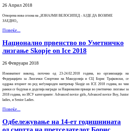
26 Април 2018
Отворена нова сезона на „ИЗНАЈМИ ВЕЛОСИПЕД - АЈДЕ ДА ВОЗИМЕ
ЗАЕДНО„
Повеќе...
Национално првенство во Уметничко
лизгање Skopje on Ice 2018
26 Февруари 2018
Изминатиот викенд, поточно од 23-24.02.2018 година, во организација на
Федерацијата за Лизгачки Спортови на Македонија и СЦ Борис Трајковски, се
оддржа вториот по ред меѓународен наптревар Skopje on ICE 2018 година, во чии
рамки се бодуваа и доделија награди за Национални прваци во уметничко лизгање за
2018 година, во ИСУ категориите: Advanced novice girls, Advanced novice Boy, Junior
ladies, и Senior Ladies.
Повеќе...
Одбележување на 14-ет годишнината
од смртта на претседателот Борис