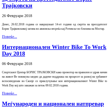
Трајковски
26 Февруари 2018
Денес, 26.02.2018 година се навршуваат 14-ет години од смртта на преседателот
Борис Трајковскикој загина во авионска несреќа кај Ротимље во близина на Мостар.
Повеќе...
Интернационален Winter Bike To Work
Day 2018
06 Февруари 2018
Спортскиот Центар БОРИС ТРАЈКОВСКИ како промотор на правилен и здрав начин
на живот Ве повикува заедно да дадеме поддршка на процесот за развој на урбаниот
велосипедизам во Скопје со приклучување кон интернационалниот Winter Bike to
Work Day кој што закажан за петок 09.02.2018 година.
Повеќе...
Меѓународен и национален натпревар