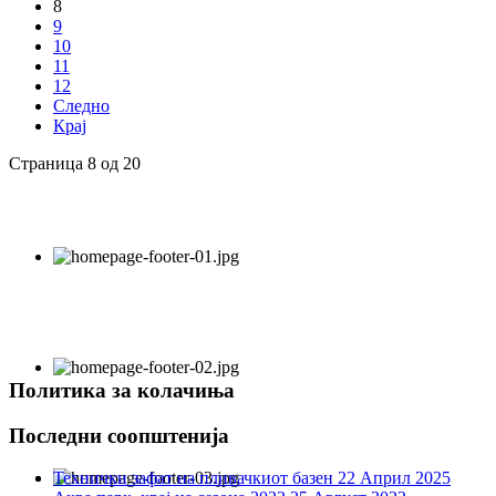
8
9
10
11
12
Следно
Крај
Страница 8 од 20
Политика за колачиња
Последни соопштенија
Технички зафат на пливачкиот базен
22 Април 2025