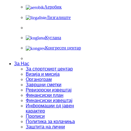
Аеробик
Лизгалиште
Куглана
Конгресен центар
За Нас
За спортскиот центар
Визија и мисија
Органограм
Завршни сметки
Ревизорски извештај
Финансиски план
Финансиски извештај
Информации од јавен
карактер
Прописи
Политика за колачиња
Заштита на лични