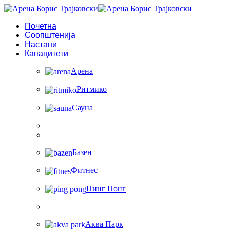
Почетна
Соопштенија
Настани
Капацитети
Арена
Ритмико
Сауна
Базен
Фитнес
Пинг Понг
Аква Парк