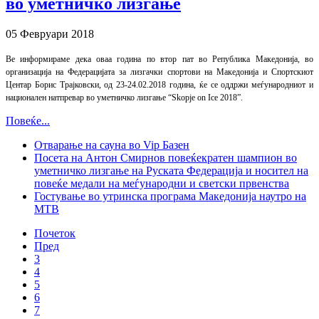
во уметничко лизгање
05 Февруари 2018
Ве информираме дека оваа година по втор пат во Република Македонија, во
организација на Федерацијата за лизгачки спортови на Македонија и Спортскиот
Центар Борис Трајковски, од 23-24.02.2018 година, ќе се оддржи меѓународниот и
национален натпревар во уметничко лизгање “Skopje on Ice 2018”.
Повеќе...
Отварање на сауна во Vip Базен
Посета на Антон Смирнов повеќекратен шампион во
уметничко лизгање на Руската Федерација и носител на
повеќе медали на меѓународни и светски првенства
Гостување во утринска програма Македонија наутро на
МТВ
Почеток
Пред
3
4
5
6
7