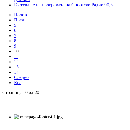
Гостување на програмата на Спортско Радио 90,3
Почеток
Пред
5
6
7
8
9
10
11
12
13
14
Следно
Крај
Страница 10 од 20