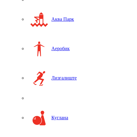
Аква Парк
Аеробик
Лизгалиште
Куглана