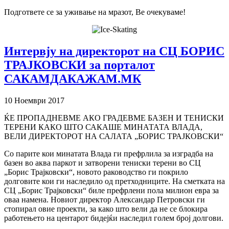
Подгответе се за уживање на мразот, Ве очекуваме!
Интервју на директорот на СЦ БОРИС
ТРАЈКОВСКИ за порталот
САКАМДАКАЖАМ.МК
10 Ноември 2017
ЌЕ ПРОПАДНЕВМЕ АКО ГРАДЕВМЕ БАЗЕН И ТЕНИСКИ
ТЕРЕНИ КАКО ШТО САКАШЕ МИНАТАТА ВЛАДА,
ВЕЛИ ДИРЕКТОРОТ НА САЛАТА „БОРИС ТРАЈКОВСКИ“
Со парите кои минатата Влада ги префрлила за изградба на
базен во аква паркот и затворени тениски терени во СЦ
„Борис Трајковски“, новото раководство ги покрило
долговите кои ги наследило од претходниците. На сметката на
СЦ „Борис Трајковски“ биле префрлени пола милион евра за
оваа намена. Новиот директор Александар Петровски ги
стопирал овие проекти, за како што вели да не се блокира
работењето на центарот бидејќи наследил голем број долгови.