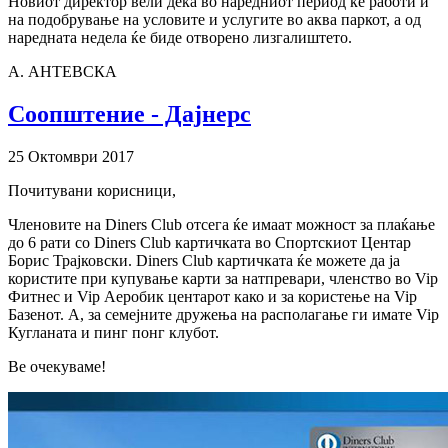
Новиот директор вели дека во наредниот период ќе работи и
на подобрување на условите и услугите во аква паркот, а од
наредната недела ќе биде отворено лизгалиштето.
А. АНТЕВСКА
Соопштение - Дајнерс
25 Октомври 2017
Почитувани корисници,
Членовите на Diners Club отсега ќе имаат можност за плаќање
до 6 рати со Diners Club картичката во Спортскиот Центар
Борис Трајковски. Diners Club картичката ќе можете да ја
користите при купување карти за натпревари, членство во Vip
Фитнес и Vip Аеробик центарот како и за користење на Vip
Базенот. А, за семејните дружења на располагање ги имате Vip
Кугланата и пинг понг клубот.
Ве очекуваме!