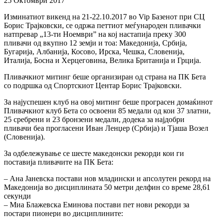
25 Октомври 2017
Изминатиот викенд на 21-22.10.2017 во Vip Базенот при СЦ
Борис Трајковски, се одржа петтиот меѓународен пливачки
натпревар „13-ти Ноември” на кој настапија преку 300
пливачи од вкупно 12 земји и тоа: Македонија, Србија,
Бугарија, Албанија, Косово, Ирска, Чешка, Словенија,
Италија, Босна и Херцеговина, Велика Британија и Грција.
Пливачкиот митинг беше организиран од страна на ПК Бета
со подршка од Спортскиот Центар Борис Трајковски.
За најуспешен клуб на овој митинг беше програсен домаќинот
Пливачкиот клуб Бета со освоени 85 медали од кои 37 златни,
25 сребрени и 23 бронзени медали, додека за најдобри
пливачи беа прогласени Иван Ленџер (Србија) и Тјаша Возел
(Словенија).
За одбележување се шесте македонски рекорди кои ги
поставија пливачите на ПК Бета:
– Ана Јаневска постави нов младински и апсолутен рекорд на
Македонија во дисциплината 50 метри делфин со време 28,61
секунди
– Миа Блажевска Еминова постави пет нови рекорди за
постари пионери во дисциплините: