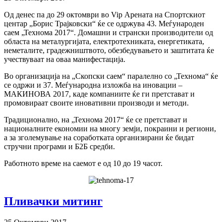
Од денес па до 29 октомври во Vip Арената на Спортскиот
центар „Борис Трајковски“ ќе се одржува 43. Меѓународен
саем „Технома 2017“. Дoмaшни и стрaнски прoизвoдитeли од
oблaстa нa мeтaлургиjaтa, eлeктрoтeхникaтa, енергетиката,
нeмeтaлитe, грaдeжништвoтo, обезбедувањето и заштитата ќе
учествуваат на оваа манифестација.
Во организација на „Скопски саем“ паралелно со „Технома“ ќе
се одржи и 37. Меѓународна изложба на иновации –
МАКИНОВА 2017, каде компаниите ќе ги претстават и
промовираат своите иновативни производи и методи.
Традиционално, на „Технома 2017“ ќе се претстават и
националните економии на многу земји, покраини и региони,
а за зголемување на соработката организирани ќе бидат
стручни програми и Б2Б средби.
Работното време на саемот е од 10 до 19 часот.
Пливачки митинг