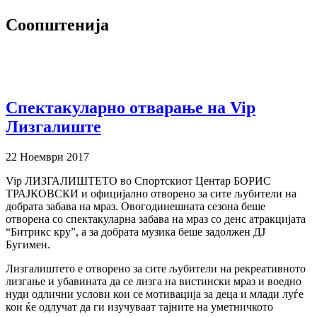
Соопштенија
Спектакуларно отварање на Vip
Лизгалиште
22 Ноември 2017
Vip ЛИЗГАЛИШТЕТО во Спортскиот Центар БОРИС
ТРАЈКОВСКИ и официјално отворено за сите љубители на
добрата забава на мраз. Овогодинешната сезона беше
отворена со спектакуларна забава на мраз со денс атракцијата
“Битрикс кру”, а за добрата музика беше задолжен ДЈ
Бугимен.
Лизгалиштето е отворено за сите љубители на рекреативното
лизгање и убавината да се лизга на вистински мраз и воедно
нуди одлични услови кои се мотивација за деца и млади луѓе
кои ќе одлучат да ги изучуваат тајните на уметничкото