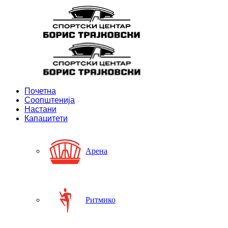
Почетна
Соопштенија
Настани
Капацитети
Арена
Ритмико