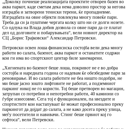
„Доколку почнеше реализацијата проектите отворен базен во
аква паркот, каде сметам дека нема доволно простор за негова
изградба и затворени тениски терени, ќе пропадневме.
Изградбата на овие објекти повлекува многу повеќе пари.
Треба да си ја пуштиме чергата колку што ни се долги нозете.
Со одлука на Влада добив дозвола со овие пари да се платат
дел од долговите и побарувањата“, вели новиот директор на
СЦ „Борис Трајковски“ Александар Петровски.
Петровски освен лоша финансиска состојба вели дека многу
работи во салата, базенот, аква паркот и останатите содржи
кои ги има во спортскиот центар биле занемарени.
„Хигиената во базенот беше лоша, покривот не е во добра
состојба и наредната година се надевам ќе обезбедиме пари за
реновирање. И во салата работите не беа ништо подобри, не
ми беше јасно зошто лифтовите не работат, а подземниот
паркинг никој не го користи. Тој беше претворен во магацин,
затрупан со потребни и непотребни работи, 40 камиони со
ѓубре изнесовме. Сега тој е функционален, па ѕвездите и
спортистите кои настапуваат ќе можат професионално преку
паркингот да дојдат до салата, а не како досега преку улица,
меѓу посетители и навивачи. Стинг беше првиот кој го
сефтоса“, вели Петревски.