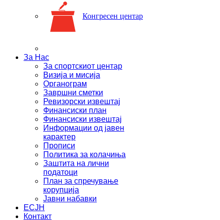
Конгресен центар
За Нас
За спортскиот центар
Визија и мисија
Органограм
Завршни сметки
Ревизорски извештај
Финансиски план
Финансиски извештај
Информации од јавен
карактер
Прописи
Политика за колачиња
Заштита на лични
податоци
План за спречување
корупција
Јавни набавки
ЕСЈН
Контакт