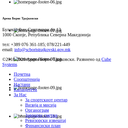
Арена Борис Трајковски
Булевар 8ми Септември бр.13
1000 Скопје, Република Северна Македонија
тел: +389 076 361-185; 078/221-449
email:
info@scboristrajkovski.gov.mk
©2018-2026 Арена Борис Трајковски. Развиено од
Cube
Systems
Почетна
Соопштенија
Настани
Капацитети
За Нас
За спортскиот центар
Визија и мисија
Органограм
Завршни сметки
Ревизорски извештај
Финансиски план