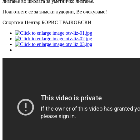
лизгање во школата за уметничко лизгање.
Подгответе се за зимски лудории, Ве очекуваме!
Спортски Центар БОРИС ТРАЈКОВСКИ